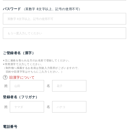
パスワード
（英数字 8文字以上、記号の使用不可）
ご登録者名（漢字）
※主に連絡を取られる方のお名前で登録してください。
※常用漢字で入力してください。
（制作物へ掲載するお名前は別途入力箇所がございますので、
旧姓や旧漢字等はそちらにご入力ください。）
旧漢字について
姓
名
登録者名（フリガナ）
姓
名
電話番号