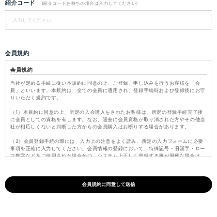
紹介コード
(紹介コードお持ちの場合は入力してください)
会員規約
会員規約
当社が定める手続に従い本規約に同意の上、ご登録、申し込みを行うお客様を「会
員」といいます。本規約は、全ての会員に適用され、登録手続時および登録後にお守
りいただく規約です。
（1）本規約に同意の上、所定の入会購入をされたお客様は、所定の登録手続完了後
に会員としての資格を有します。なお、過去に会員資格が取り消された方やその他当
社が相応しくないと判断した方からの会員購入はお断りする場合があります。
（2）会員登録手続の際には、入力上の注意をよく読み、所定の入力フォームに必要
事項を正確に入力してください。会員情報の登録において、特殊記号・旧漢字・ロー
マ数字などをご使用された場合かつ、システム上正しく登録する事が困難な場合は、
これらの文字を当社にて変更し登録いたします。
（3）パスワードは会員本人のみが利用できるものとし、第三者に譲渡・貸与できな
いものとします。また、他人に知られることがないよう定期的に変更する等、会員本
人が責任をもって管理してください。パスワードを用いて当社に対して行われた意思
表示は、会員本人の意思表示とみなし、そのために生じるサービス、納品、支払等は
全て会員の責となります。