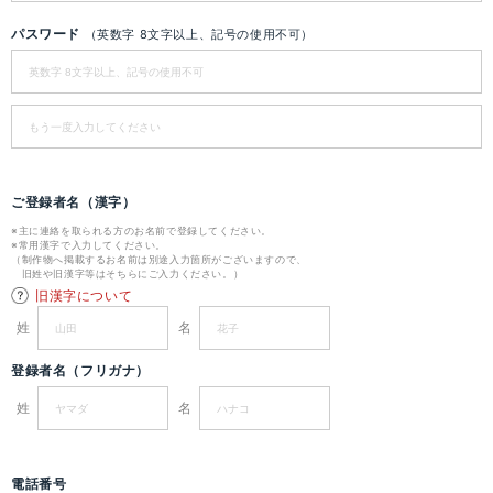
パスワード
（英数字 8文字以上、記号の使用不可）
ご登録者名（漢字）
※主に連絡を取られる方のお名前で登録してください。
※常用漢字で入力してください。
（制作物へ掲載するお名前は別途入力箇所がございますので、
旧姓や旧漢字等はそちらにご入力ください。）
旧漢字について
姓
名
登録者名（フリガナ）
姓
名
電話番号