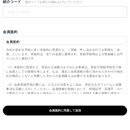
紹介コード
(紹介コードお持ちの場合は入力してください)
会員規約
会員規約
当社が定める手続に従い本規約に同意の上、ご登録、申し込みを行うお客様を「会
員」といいます。本規約は、全ての会員に適用され、登録手続時および登録後にお守
りいただく規約です。
（1）本規約に同意の上、所定の入会購入をされたお客様は、所定の登録手続完了後
に会員としての資格を有します。なお、過去に会員資格が取り消された方やその他当
社が相応しくないと判断した方からの会員購入はお断りする場合があります。
（2）会員登録手続の際には、入力上の注意をよく読み、所定の入力フォームに必要
事項を正確に入力してください。会員情報の登録において、特殊記号・旧漢字・ロー
マ数字などをご使用された場合かつ、システム上正しく登録する事が困難な場合は、
これらの文字を当社にて変更し登録いたします。
（3）パスワードは会員本人のみが利用できるものとし、第三者に譲渡・貸与できな
いものとします。また、他人に知られることがないよう定期的に変更する等、会員本
人が責任をもって管理してください。パスワードを用いて当社に対して行われた意思
表示は、会員本人の意思表示とみなし、そのために生じるサービス、納品、支払等は
全て会員の責となります。