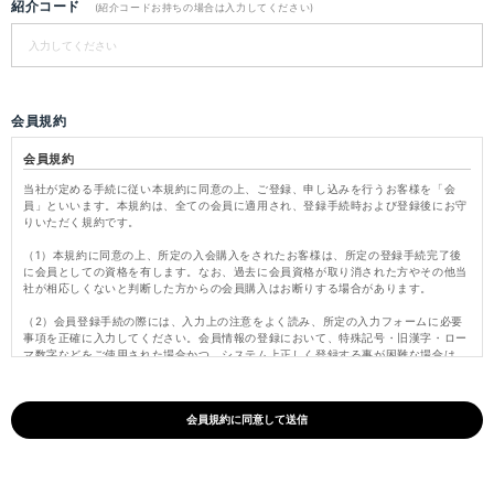
紹介コード
(紹介コードお持ちの場合は入力してください)
会員規約
会員規約
当社が定める手続に従い本規約に同意の上、ご登録、申し込みを行うお客様を「会
員」といいます。本規約は、全ての会員に適用され、登録手続時および登録後にお守
りいただく規約です。
（1）本規約に同意の上、所定の入会購入をされたお客様は、所定の登録手続完了後
に会員としての資格を有します。なお、過去に会員資格が取り消された方やその他当
社が相応しくないと判断した方からの会員購入はお断りする場合があります。
（2）会員登録手続の際には、入力上の注意をよく読み、所定の入力フォームに必要
事項を正確に入力してください。会員情報の登録において、特殊記号・旧漢字・ロー
マ数字などをご使用された場合かつ、システム上正しく登録する事が困難な場合は、
これらの文字を当社にて変更し登録いたします。
（3）パスワードは会員本人のみが利用できるものとし、第三者に譲渡・貸与できな
いものとします。また、他人に知られることがないよう定期的に変更する等、会員本
人が責任をもって管理してください。パスワードを用いて当社に対して行われた意思
表示は、会員本人の意思表示とみなし、そのために生じるサービス、納品、支払等は
全て会員の責となります。