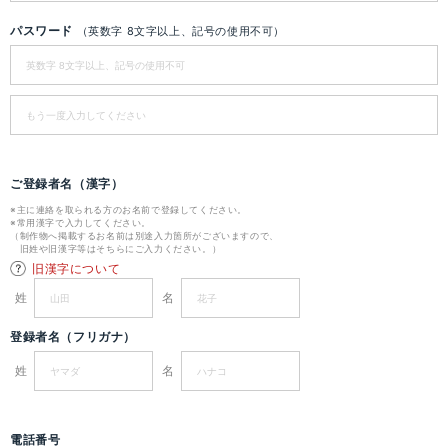
パスワード
（英数字 8文字以上、記号の使用不可）
ご登録者名（漢字）
※主に連絡を取られる方のお名前で登録してください。
※常用漢字で入力してください。
（制作物へ掲載するお名前は別途入力箇所がございますので、
旧姓や旧漢字等はそちらにご入力ください。）
旧漢字について
姓
名
登録者名（フリガナ）
姓
名
電話番号