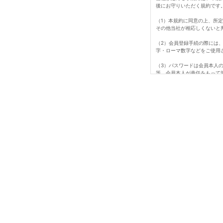
後にお守りいただく規約です
（1）本規約に同意の上、所
その他当社が相応しくないと
（2）会員登録手続の際には
字・ローマ数字などをご使用
（3）パスワードは会員本人
等、会員本人が責任をもって
ビス、納品、支払等は全て会
（4）会員は、氏名、住所な
た損害について、当社は一切
て行われますのでご注意くだ
（5）退会は所定期間のマイ
（6）即時退会を希望する場
（7）会員が、会員資格取得
は、会員資格を取り消すこと
1会員番号、パスワードを不
2当ホームページにアクセス
3当社が扱う商品の知的所有