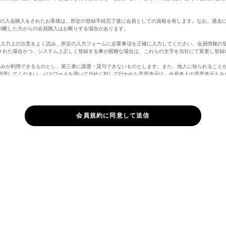
。
定の入会購入をされたお客様は、所定の登録手続完了後に会員としての資格を有します。なお、過去
判断した方からの会員購入はお断りする場合があります。
、入力上の注意をよく読み、所定の入力フォームに必要事項を正確に入力してください。会員情報の
された場合かつ、システム上正しく登録する事が困難な場合は、これらの文字を当社にて変更し登録
のみが利用できるものとし、第三者に譲渡・貸与できないものとします。また、他人に知られること
管理してください。パスワードを用いて当社に対して行われた意思表示は、会員本人の意思表示とみ
員の責となります。
ど当社に届け出た事項に変更があった場合には、速やかに当社に連絡するものとします。変更登録が
責任を負いません。また、変更登録がなされた場合でも、変更登録前にすでに手続がなされた取引は
さい。
ページのログインがない場合、自動的に行われます。
合は、マイページ「退会手続き」よりお手続き頂くか、メッセージ機能より、「退会希望」の旨、
購入の際に虚偽の申告をしたとき、代金支払債務を怠ったとき、その他当社が会員として不適当と認
ができることとします。また、以下の各号に定める行為をしたときは、これにより当社が被った損害
正に使用すること
して情報を改ざんしたり、当ホームページに有害なコンピュータープログラムを送信するなどして、
権を侵害する行為をすること