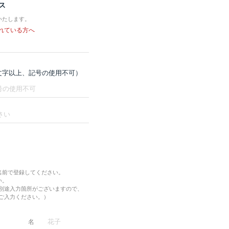
ス
いたします。
れている方へ
8文字以上、記号の使用不可）
名前で登録してください。
い。
別途入力箇所がございますので、
ご入力ください。）
名