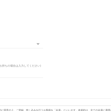
ドお持ちの場合は入力してください)
約に同意の上、ご登録、申し込みを行うお客様を「会員」といいます。本規約は、全ての会員に適用