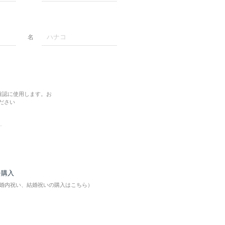
名
確認に使用します。お
ださい
を購入
婚内祝い、結婚祝いの購入はこちら）