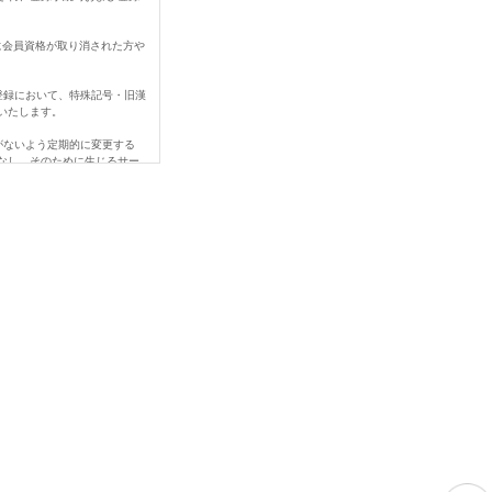
に会員資格が取り消された方や
登録において、特殊記号・旧漢
いたします。
がないよう定期的に変更する
なし、そのために生じるサー
なされなかったことにより生じ
、変更登録前の情報に基づい
ご連絡下さい。
める事由があるときは、当社
を賠償する責任を負います。
当社の営業を妨害すること