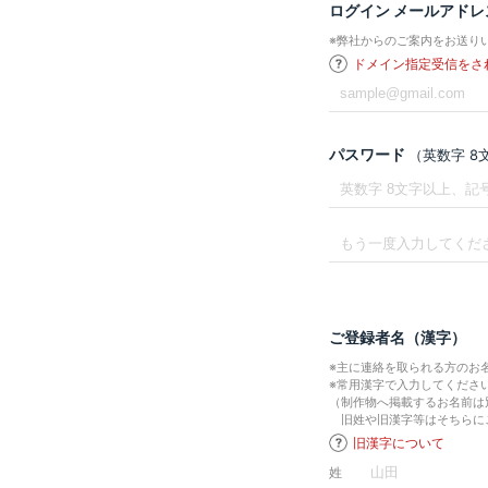
ログイン メールアドレ
※弊社からのご案内をお送り
ドメイン指定受信をさ
パスワード
（英数字 
ご登録者名（漢字）
※主に連絡を取られる方のお
※常用漢字で入力してくださ
（制作物へ掲載するお名前は
旧姓や旧漢字等はそちらに
旧漢字について
姓