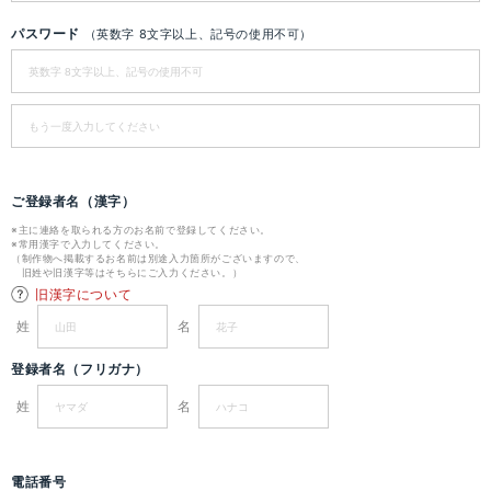
パスワード
（英数字 8文字以上、記号の使用不可）
ご登録者名（漢字）
※主に連絡を取られる方のお名前で登録してください。
※常用漢字で入力してください。
（制作物へ掲載するお名前は別途入力箇所がございますので、
旧姓や旧漢字等はそちらにご入力ください。）
旧漢字について
姓
名
登録者名（フリガナ）
姓
名
電話番号