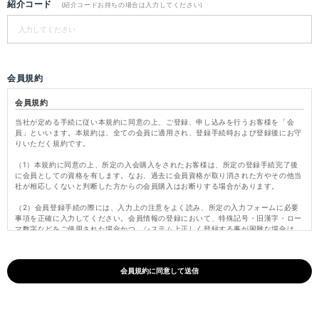
紹介コード
(紹介コードお持ちの場合は入力してください)
会員規約
会員規約
当社が定める手続に従い本規約に同意の上、ご登録、申し込みを行うお客様を「会
員」といいます。本規約は、全ての会員に適用され、登録手続時および登録後にお守
りいただく規約です。
（1）本規約に同意の上、所定の入会購入をされたお客様は、所定の登録手続完了後
に会員としての資格を有します。なお、過去に会員資格が取り消された方やその他当
社が相応しくないと判断した方からの会員購入はお断りする場合があります。
（2）会員登録手続の際には、入力上の注意をよく読み、所定の入力フォームに必要
事項を正確に入力してください。会員情報の登録において、特殊記号・旧漢字・ロー
マ数字などをご使用された場合かつ、システム上正しく登録する事が困難な場合は、
これらの文字を当社にて変更し登録いたします。
（3）パスワードは会員本人のみが利用できるものとし、第三者に譲渡・貸与できな
いものとします。また、他人に知られることがないよう定期的に変更する等、会員本
人が責任をもって管理してください。パスワードを用いて当社に対して行われた意思
表示は、会員本人の意思表示とみなし、そのために生じるサービス、納品、支払等は
全て会員の責となります。