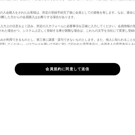
。
定の入会購入をされたお客様は、所定の登録手続完了後に会員としての資格を有します。なお、過去
判断した方からの会員購入はお断りする場合があります。
、入力上の注意をよく読み、所定の入力フォームに必要事項を正確に入力してください。会員情報の
された場合かつ、システム上正しく登録する事が困難な場合は、これらの文字を当社にて変更し登録
のみが利用できるものとし、第三者に譲渡・貸与できないものとします。また、他人に知られること
管理してください。パスワードを用いて当社に対して行われた意思表示は、会員本人の意思表示とみ
員の責となります。
ど当社に届け出た事項に変更があった場合には、速やかに当社に連絡するものとします。変更登録が
責任を負いません。また、変更登録がなされた場合でも、変更登録前にすでに手続がなされた取引は
さい。
ページのログインがない場合、自動的に行われます。
合は、マイページ「退会手続き」よりお手続き頂くか、メッセージ機能より、「退会希望」の旨、
購入の際に虚偽の申告をしたとき、代金支払債務を怠ったとき、その他当社が会員として不適当と認
ができることとします。また、以下の各号に定める行為をしたときは、これにより当社が被った損害
正に使用すること
して情報を改ざんしたり、当ホームページに有害なコンピュータープログラムを送信するなどして、
権を侵害する行為をすること