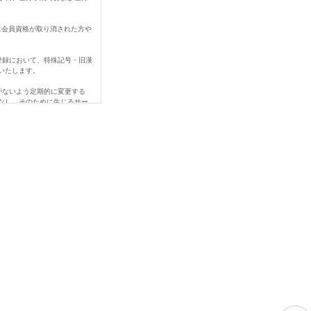
に会員資格が取り消された方や
登録において、特殊記号・旧漢
いたします。
がないよう定期的に変更する
なし、そのために生じるサー
なされなかったことにより生じ
、変更登録前の情報に基づい
ご連絡下さい。
める事由があるときは、当社
を賠償する責任を負います。
当社の営業を妨害すること