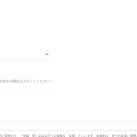
ドお持ちの場合は入力してください)
約に同意の上、ご登録、申し込みを行うお客様を「会員」といいます。本規約は、全ての会員に適用