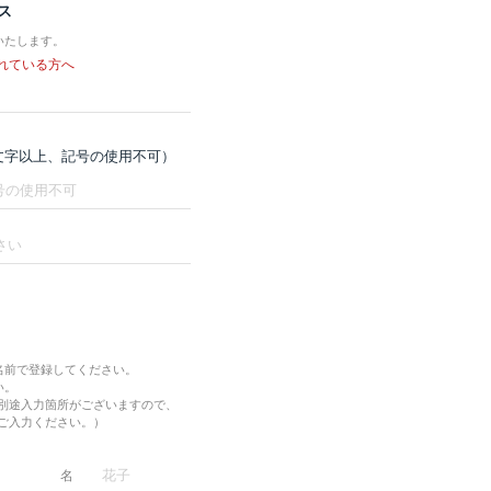
ス
いたします。
れている方へ
8文字以上、記号の使用不可）
名前で登録してください。
い。
別途入力箇所がございますので、
ご入力ください。）
名