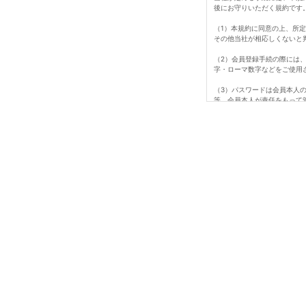
後にお守りいただく規約です
（1）本規約に同意の上、所
その他当社が相応しくないと
（2）会員登録手続の際には
字・ローマ数字などをご使用
（3）パスワードは会員本人
等、会員本人が責任をもって
ビス、納品、支払等は全て会
（4）会員は、氏名、住所な
た損害について、当社は一切
て行われますのでご注意くだ
（5）退会は所定期間のマイ
（6）即時退会を希望する場
（7）会員が、会員資格取得
は、会員資格を取り消すこと
1会員番号、パスワードを不
2当ホームページにアクセス
3当社が扱う商品の知的所有