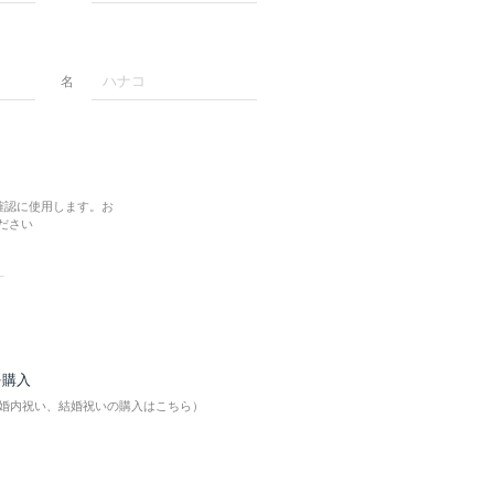
名
確認に使用します。お
ださい
を購入
婚内祝い、結婚祝いの購入はこちら）