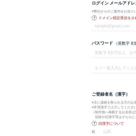
ログイン メールアドレ
※弊社からのご案内をお送り
ドメイン指定受信をさ
パスワード
（英数字 
ご登録者名（漢字）
※主に連絡を取られる方のお
※常用漢字で入力してくださ
（制作物へ掲載するお名前は
旧姓や旧漢字等はそちらに
旧漢字について
姓