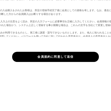
。
定の入会購入をされたお客様は、所定の登録手続完了後に会員としての資格を有します。なお、過去
判断した方からの会員購入はお断りする場合があります。
、入力上の注意をよく読み、所定の入力フォームに必要事項を正確に入力してください。会員情報の
された場合かつ、システム上正しく登録する事が困難な場合は、これらの文字を当社にて変更し登録
のみが利用できるものとし、第三者に譲渡・貸与できないものとします。また、他人に知られること
管理してください。パスワードを用いて当社に対して行われた意思表示は、会員本人の意思表示とみ
員の責となります。
ど当社に届け出た事項に変更があった場合には、速やかに当社に連絡するものとします。変更登録が
責任を負いません。また、変更登録がなされた場合でも、変更登録前にすでに手続がなされた取引は
さい。
ページのログインがない場合、自動的に行われます。
合は、マイページ「退会手続き」よりお手続き頂くか、メッセージ機能より、「退会希望」の旨、
購入の際に虚偽の申告をしたとき、代金支払債務を怠ったとき、その他当社が会員として不適当と認
ができることとします。また、以下の各号に定める行為をしたときは、これにより当社が被った損害
正に使用すること
して情報を改ざんしたり、当ホームページに有害なコンピュータープログラムを送信するなどして、
権を侵害する行為をすること