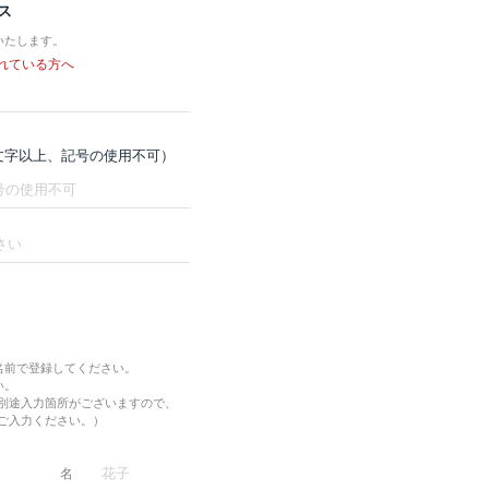
ス
いたします。
れている方へ
8文字以上、記号の使用不可）
名前で登録してください。
い。
別途入力箇所がございますので、
ご入力ください。）
名