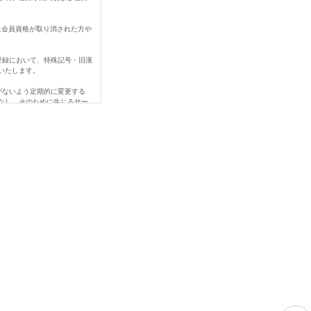
に会員資格が取り消された方や
登録において、特殊記号・旧漢
いたします。
がないよう定期的に変更する
なし、そのために生じるサー
なされなかったことにより生じ
、変更登録前の情報に基づい
ご連絡下さい。
める事由があるときは、当社
を賠償する責任を負います。
当社の営業を妨害すること