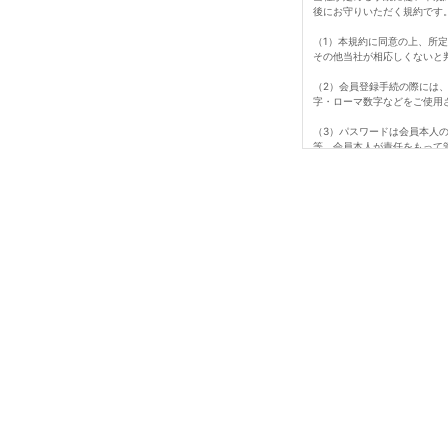
後にお守りいただく規約です
（1）本規約に同意の上、所
その他当社が相応しくないと
（2）会員登録手続の際には
字・ローマ数字などをご使用
（3）パスワードは会員本人
等、会員本人が責任をもって
ビス、納品、支払等は全て会
（4）会員は、氏名、住所な
た損害について、当社は一切
て行われますのでご注意くだ
（5）退会は所定期間のマイ
（6）即時退会を希望する場
（7）会員が、会員資格取得
は、会員資格を取り消すこと
1会員番号、パスワードを不
2当ホームページにアクセス
3当社が扱う商品の知的所有