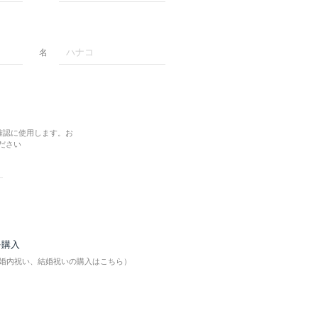
名
確認に使用します。お
ださい
を購入
婚内祝い、結婚祝いの購入はこちら）