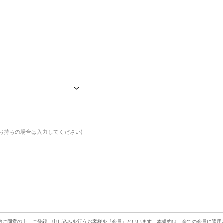
ドお持ちの場合は入力してください)
約に同意の上、ご登録、申し込みを行うお客様を「会員」といいます。本規約は、全ての会員に適用