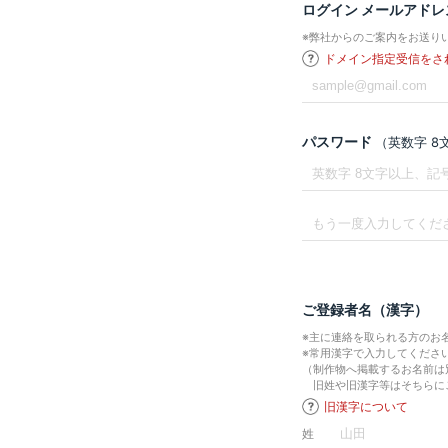
ログイン メールアドレ
※弊社からのご案内をお送り
ドメイン指定受信をさ
パスワード
（英数字 
ご登録者名（漢字）
※主に連絡を取られる方のお
※常用漢字で入力してくださ
（制作物へ掲載するお名前は
旧姓や旧漢字等はそちらに
旧漢字について
姓