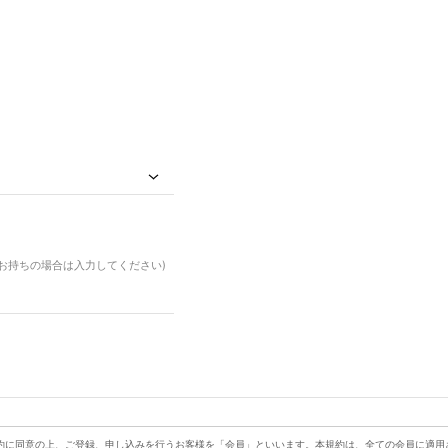
ドお持ちの場合は入力してください)
約に同意の上、ご登録、申し込みを行うお客様を「会員」といいます。本規約は、全ての会員に適用