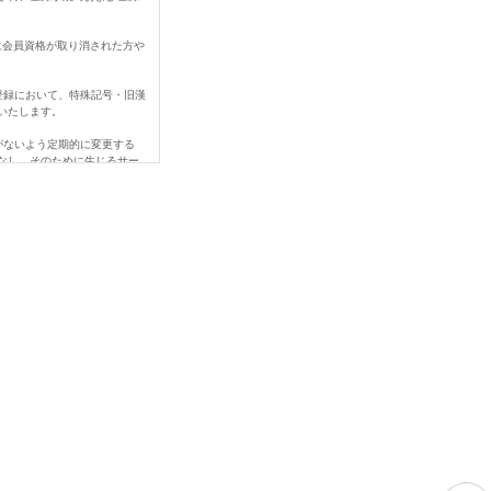
に会員資格が取り消された方や
登録において、特殊記号・旧漢
いたします。
がないよう定期的に変更する
なし、そのために生じるサー
なされなかったことにより生じ
、変更登録前の情報に基づい
ご連絡下さい。
める事由があるときは、当社
を賠償する責任を負います。
当社の営業を妨害すること