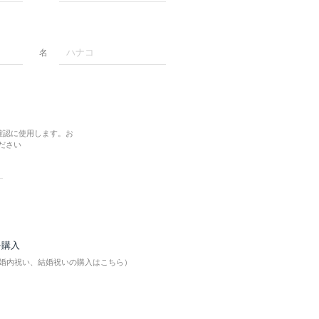
名
確認に使用します。お
ださい
を購入
婚内祝い、結婚祝いの購入はこちら）