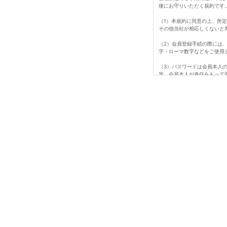
後にお守りいただく規約です
（1）本規約に同意の上、所
その他当社が相応しくないと
（2）会員登録手続の際には
字・ローマ数字などをご使用
（3）パスワードは会員本人
等、会員本人が責任をもって
ビス、納品、支払等は全て会
（4）会員は、氏名、住所な
た損害について、当社は一切
て行われますのでご注意くだ
（5）退会は所定期間のマイ
（6）即時退会を希望する場
（7）会員が、会員資格取得
は、会員資格を取り消すこと
1会員番号、パスワードを不
2当ホームページにアクセス
3当社が扱う商品の知的所有