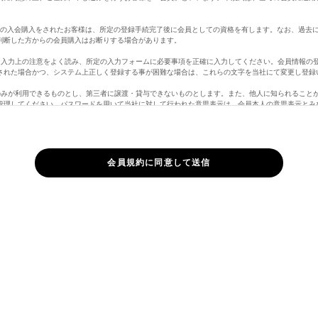
。
定の入会購入をされたお客様は、所定の登録手続完了後に会員としての資格を有します。なお、過去
判断した方からの会員購入はお断りする場合があります。
、入力上の注意をよく読み、所定の入力フォームに必要事項を正確に入力してください。会員情報の
された場合かつ、システム上正しく登録する事が困難な場合は、これらの文字を当社にて変更し登録
のみが利用できるものとし、第三者に譲渡・貸与できないものとします。また、他人に知られること
管理してください。パスワードを用いて当社に対して行われた意思表示は、会員本人の意思表示とみ
員の責となります。
ど当社に届け出た事項に変更があった場合には、速やかに当社に連絡するものとします。変更登録が
責任を負いません。また、変更登録がなされた場合でも、変更登録前にすでに手続がなされた取引は
さい。
ページのログインがない場合、自動的に行われます。
合は、マイページ「退会手続き」よりお手続き頂くか、メッセージ機能より、「退会希望」の旨、
購入の際に虚偽の申告をしたとき、代金支払債務を怠ったとき、その他当社が会員として不適当と認
ができることとします。また、以下の各号に定める行為をしたときは、これにより当社が被った損害
正に使用すること
して情報を改ざんしたり、当ホームページに有害なコンピュータープログラムを送信するなどして、
権を侵害する行為をすること