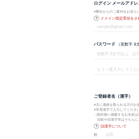
ログイン メールアドレ
※弊社からのご案内をお送り
ドメイン指定受信をさ
パスワード
（英数字 
ご登録者名（漢字）
※主に連絡を取られる方のお
※常用漢字で入力してくださ
（制作物へ掲載するお名前は
旧姓や旧漢字等はそちらに
旧漢字について
姓