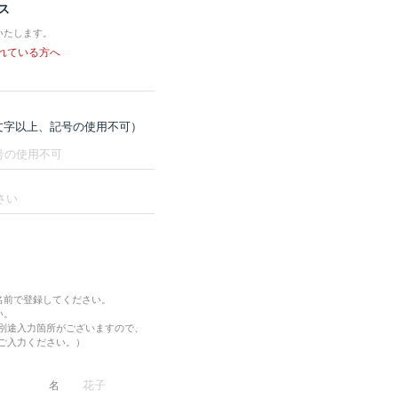
ス
いたします。
れている方へ
8文字以上、記号の使用不可）
名前で登録してください。
い。
別途入力箇所がございますので、
ご入力ください。）
名