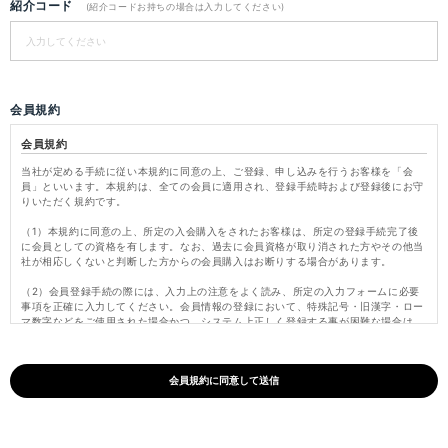
紹介コード
(紹介コードお持ちの場合は入力してください)
会員規約
会員規約
当社が定める手続に従い本規約に同意の上、ご登録、申し込みを行うお客様を「会
員」といいます。本規約は、全ての会員に適用され、登録手続時および登録後にお守
りいただく規約です。
（1）本規約に同意の上、所定の入会購入をされたお客様は、所定の登録手続完了後
に会員としての資格を有します。なお、過去に会員資格が取り消された方やその他当
社が相応しくないと判断した方からの会員購入はお断りする場合があります。
（2）会員登録手続の際には、入力上の注意をよく読み、所定の入力フォームに必要
事項を正確に入力してください。会員情報の登録において、特殊記号・旧漢字・ロー
マ数字などをご使用された場合かつ、システム上正しく登録する事が困難な場合は、
これらの文字を当社にて変更し登録いたします。
（3）パスワードは会員本人のみが利用できるものとし、第三者に譲渡・貸与できな
いものとします。また、他人に知られることがないよう定期的に変更する等、会員本
人が責任をもって管理してください。パスワードを用いて当社に対して行われた意思
表示は、会員本人の意思表示とみなし、そのために生じるサービス、納品、支払等は
全て会員の責となります。