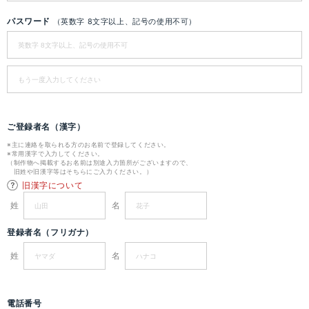
パスワード
（英数字 8文字以上、記号の使用不可）
ご登録者名（漢字）
※主に連絡を取られる方のお名前で登録してください。
※常用漢字で入力してください。
（制作物へ掲載するお名前は別途入力箇所がございますので、
旧姓や旧漢字等はそちらにご入力ください。）
旧漢字について
姓
名
登録者名（フリガナ）
姓
名
電話番号