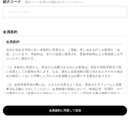
紹介コード
(紹介コードお持ちの場合は入力してください)
会員規約
会員規約
当社が定める手続に従い本規約に同意の上、ご登録、申し込みを行うお客様を「会
員」といいます。本規約は、全ての会員に適用され、登録手続時および登録後にお守
りいただく規約です。
（1）本規約に同意の上、所定の入会購入をされたお客様は、所定の登録手続完了後
に会員としての資格を有します。なお、過去に会員資格が取り消された方やその他当
社が相応しくないと判断した方からの会員購入はお断りする場合があります。
（2）会員登録手続の際には、入力上の注意をよく読み、所定の入力フォームに必要
事項を正確に入力してください。会員情報の登録において、特殊記号・旧漢字・ロー
マ数字などをご使用された場合かつ、システム上正しく登録する事が困難な場合は、
これらの文字を当社にて変更し登録いたします。
（3）パスワードは会員本人のみが利用できるものとし、第三者に譲渡・貸与できな
いものとします。また、他人に知られることがないよう定期的に変更する等、会員本
人が責任をもって管理してください。パスワードを用いて当社に対して行われた意思
表示は、会員本人の意思表示とみなし、そのために生じるサービス、納品、支払等は
全て会員の責となります。