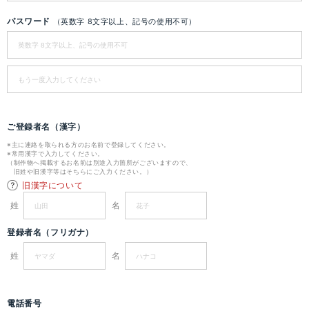
パスワード
（英数字 8文字以上、記号の使用不可）
ご登録者名（漢字）
※主に連絡を取られる方のお名前で登録してください。
※常用漢字で入力してください。
（制作物へ掲載するお名前は別途入力箇所がございますので、
旧姓や旧漢字等はそちらにご入力ください。）
旧漢字について
姓
名
登録者名（フリガナ）
姓
名
電話番号