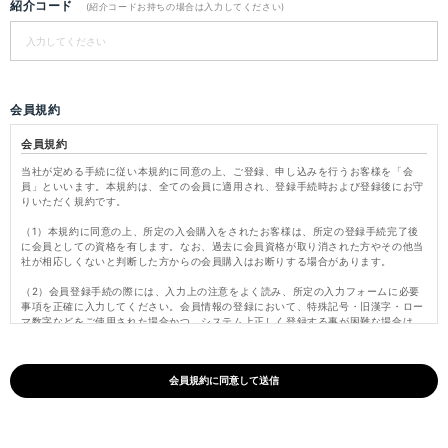
紹介コード
(紹介コードお持ちの場合は入力してください)
会員規約
会員規約
当社が定める手続に従い本規約に同意の上、ご登録、申し込みを行うお客様を「会
員」といいます。本規約は、全ての会員に適用され、登録手続時および登録後にお守
りいただく規約です。
（1）本規約に同意の上、所定の入会購入をされたお客様は、所定の登録手続完了後
に会員としての資格を有します。なお、過去に会員資格が取り消された方やその他当
社が相応しくないと判断した方からの会員購入はお断りする場合があります。
（2）会員登録手続の際には、入力上の注意をよく読み、所定の入力フォームに必要
事項を正確に入力してください。会員情報の登録において、特殊記号・旧漢字・ロー
マ数字などをご使用された場合かつ、システム上正しく登録する事が困難な場合は、
これらの文字を当社にて変更し登録いたします。
（3）パスワードは会員本人のみが利用できるものとし、第三者に譲渡・貸与できな
いものとします。また、他人に知られることがないよう定期的に変更する等、会員本
人が責任をもって管理してください。パスワードを用いて当社に対して行われた意思
表示は、会員本人の意思表示とみなし、そのために生じるサービス、納品、支払等は
全て会員の責となります。