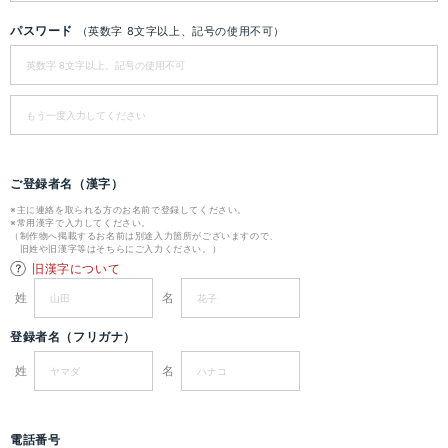
パスワード
（英数字 8文字以上、記号の使用不可）
ご登録者名（漢字）
※主に連絡を取られる方のお名前で登録してください。
※常用漢字で入力してください。
（制作物へ掲載するお名前は別途入力箇所がございますので、
旧姓や旧漢字等はそちらにご入力ください。）
旧漢字について
姓
名
登録者名（フリガナ）
姓
名
電話番号