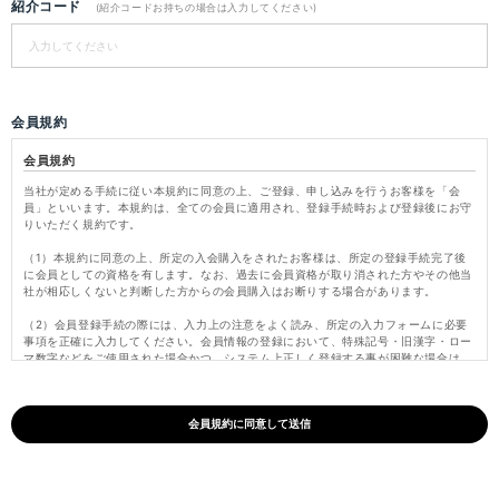
紹介コード
(紹介コードお持ちの場合は入力してください)
会員規約
会員規約
当社が定める手続に従い本規約に同意の上、ご登録、申し込みを行うお客様を「会
員」といいます。本規約は、全ての会員に適用され、登録手続時および登録後にお守
りいただく規約です。
（1）本規約に同意の上、所定の入会購入をされたお客様は、所定の登録手続完了後
に会員としての資格を有します。なお、過去に会員資格が取り消された方やその他当
社が相応しくないと判断した方からの会員購入はお断りする場合があります。
（2）会員登録手続の際には、入力上の注意をよく読み、所定の入力フォームに必要
事項を正確に入力してください。会員情報の登録において、特殊記号・旧漢字・ロー
マ数字などをご使用された場合かつ、システム上正しく登録する事が困難な場合は、
これらの文字を当社にて変更し登録いたします。
（3）パスワードは会員本人のみが利用できるものとし、第三者に譲渡・貸与できな
いものとします。また、他人に知られることがないよう定期的に変更する等、会員本
人が責任をもって管理してください。パスワードを用いて当社に対して行われた意思
表示は、会員本人の意思表示とみなし、そのために生じるサービス、納品、支払等は
全て会員の責となります。