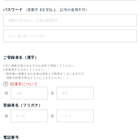
パスワード
（英数字 8文字以上、記号の使用不可）
ご登録者名（漢字）
※主に連絡を取られる方のお名前で登録してください。
※常用漢字で入力してください。
（制作物へ掲載するお名前は別途入力箇所がございますので、
旧姓や旧漢字等はそちらにご入力ください。）
旧漢字について
姓
名
登録者名（フリガナ）
姓
名
電話番号