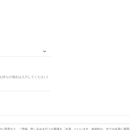
ドお持ちの場合は入力してください)
約に同意の上、ご登録、申し込みを行うお客様を「会員」といいます。本規約は、全ての会員に適用