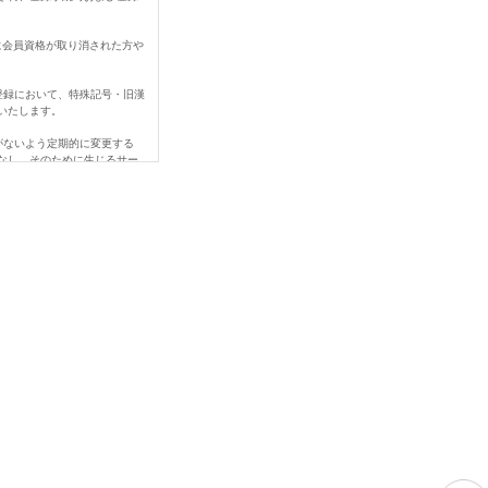
に会員資格が取り消された方や
登録において、特殊記号・旧漢
いたします。
がないよう定期的に変更する
なし、そのために生じるサー
なされなかったことにより生じ
、変更登録前の情報に基づい
ご連絡下さい。
める事由があるときは、当社
を賠償する責任を負います。
当社の営業を妨害すること