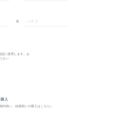
名
確認に使用します。お
ださい
を購入
婚内祝い、結婚祝いの購入はこちら）