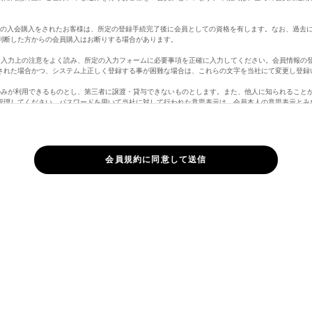
。
定の入会購入をされたお客様は、所定の登録手続完了後に会員としての資格を有します。なお、過去
判断した方からの会員購入はお断りする場合があります。
、入力上の注意をよく読み、所定の入力フォームに必要事項を正確に入力してください。会員情報の
された場合かつ、システム上正しく登録する事が困難な場合は、これらの文字を当社にて変更し登録
のみが利用できるものとし、第三者に譲渡・貸与できないものとします。また、他人に知られること
管理してください。パスワードを用いて当社に対して行われた意思表示は、会員本人の意思表示とみ
員の責となります。
ど当社に届け出た事項に変更があった場合には、速やかに当社に連絡するものとします。変更登録が
責任を負いません。また、変更登録がなされた場合でも、変更登録前にすでに手続がなされた取引は
さい。
ページのログインがない場合、自動的に行われます。
合は、マイページ「退会手続き」よりお手続き頂くか、メッセージ機能より、「退会希望」の旨、
購入の際に虚偽の申告をしたとき、代金支払債務を怠ったとき、その他当社が会員として不適当と認
ができることとします。また、以下の各号に定める行為をしたときは、これにより当社が被った損害
正に使用すること
して情報を改ざんしたり、当ホームページに有害なコンピュータープログラムを送信するなどして、
権を侵害する行為をすること