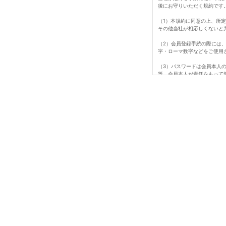
後にお守りいただく規約です
（1）本規約に同意の上、所
その他当社が相応しくないと
（2）会員登録手続の際には
字・ローマ数字などをご使用
（3）パスワードは会員本人
等、会員本人が責任をもって
ビス、納品、支払等は全て会
（4）会員は、氏名、住所な
た損害について、当社は一切
て行われますのでご注意くだ
（5）退会は所定期間のマイ
（6）即時退会を希望する場
（7）会員が、会員資格取得
は、会員資格を取り消すこと
1会員番号、パスワードを不
2当ホームページにアクセス
3当社が扱う商品の知的所有