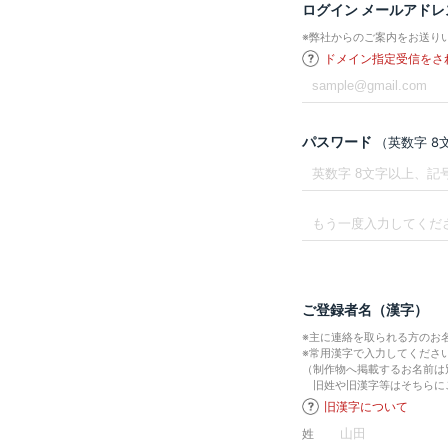
ログイン メールアドレ
※弊社からのご案内をお送り
ドメイン指定受信をさ
パスワード
（英数字 
ご登録者名（漢字）
※主に連絡を取られる方のお
※常用漢字で入力してくださ
（制作物へ掲載するお名前は
旧姓や旧漢字等はそちらに
旧漢字について
姓