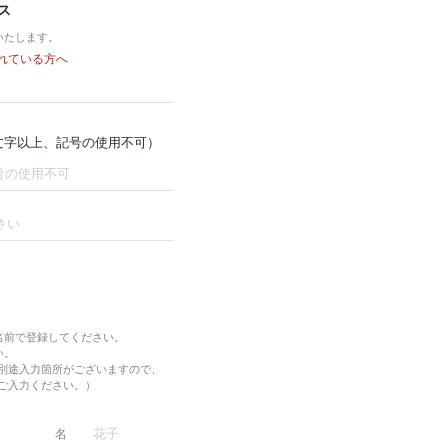
ス
いたします。
れている方へ
8文字以上、記号の使用不可）
名前で登録してください。
い。
別途入力箇所がございますので、
ご入力ください。）
名