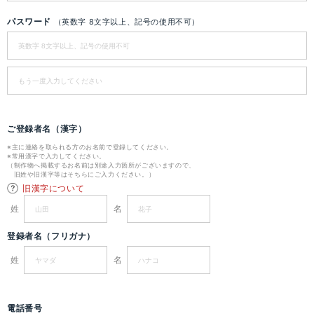
パスワード
（英数字 8文字以上、記号の使用不可）
ご登録者名（漢字）
※主に連絡を取られる方のお名前で登録してください。
※常用漢字で入力してください。
（制作物へ掲載するお名前は別途入力箇所がございますので、
旧姓や旧漢字等はそちらにご入力ください。）
旧漢字について
姓
名
登録者名（フリガナ）
姓
名
電話番号