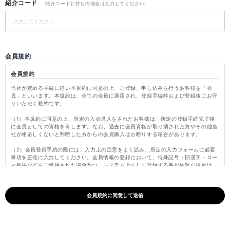
紹介コード
(紹介コードお持ちの場合は入力してください)
会員規約
会員規約
当社が定める手続に従い本規約に同意の上、ご登録、申し込みを行うお客様を「会
員」といいます。本規約は、全ての会員に適用され、登録手続時および登録後にお守
りいただく規約です。
（1）本規約に同意の上、所定の入会購入をされたお客様は、所定の登録手続完了後
に会員としての資格を有します。なお、過去に会員資格が取り消された方やその他当
社が相応しくないと判断した方からの会員購入はお断りする場合があります。
（2）会員登録手続の際には、入力上の注意をよく読み、所定の入力フォームに必要
事項を正確に入力してください。会員情報の登録において、特殊記号・旧漢字・ロー
マ数字などをご使用された場合かつ、システム上正しく登録する事が困難な場合は、
これらの文字を当社にて変更し登録いたします。
（3）パスワードは会員本人のみが利用できるものとし、第三者に譲渡・貸与できな
いものとします。また、他人に知られることがないよう定期的に変更する等、会員本
人が責任をもって管理してください。パスワードを用いて当社に対して行われた意思
表示は、会員本人の意思表示とみなし、そのために生じるサービス、納品、支払等は
全て会員の責となります。