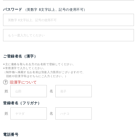
パスワード
（英数字 8文字以上、記号の使用不可）
ご登録者名（漢字）
※主に連絡を取られる方のお名前で登録してください。
※常用漢字で入力してください。
（制作物へ掲載するお名前は別途入力箇所がございますので、
旧姓や旧漢字等はそちらにご入力ください。）
旧漢字について
姓
名
登録者名（フリガナ）
姓
名
電話番号