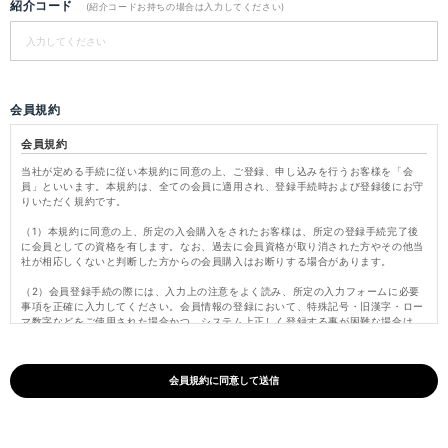
紹介コード
(紹介コードお持ちの場合は入力してください)
会員規約
会員規約
当社が定める手続に従い本規約に同意の上、ご登録、申し込みを行うお客様を「会
員」といいます。本規約は、全ての会員に適用され、登録手続時および登録後にお守
りいただく規約です。
（1）本規約に同意の上、所定の入会購入をされたお客様は、所定の登録手続完了後
に会員としての資格を有します。なお、過去に会員資格が取り消された方やその他当
社が相応しくないと判断した方からの会員購入はお断りする場合があります。
（2）会員登録手続の際には、入力上の注意をよく読み、所定の入力フォームに必要
事項を正確に入力してください。会員情報の登録において、特殊記号・旧漢字・ロー
マ数字などをご使用された場合かつ、システム上正しく登録する事が困難な場合は、
これらの文字を当社にて変更し登録いたします。
（3）パスワードは会員本人のみが利用できるものとし、第三者に譲渡・貸与できな
いものとします。また、他人に知られることがないよう定期的に変更する等、会員本
人が責任をもって管理してください。パスワードを用いて当社に対して行われた意思
表示は、会員本人の意思表示とみなし、そのために生じるサービス、納品、支払等は
全て会員の責となります。