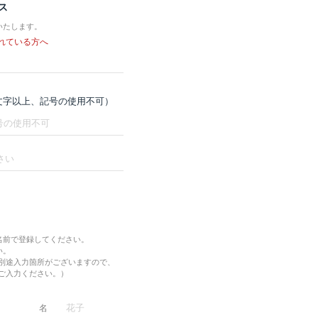
ス
いたします。
れている方へ
8文字以上、記号の使用不可）
名前で登録してください。
い。
別途入力箇所がございますので、
ご入力ください。）
名