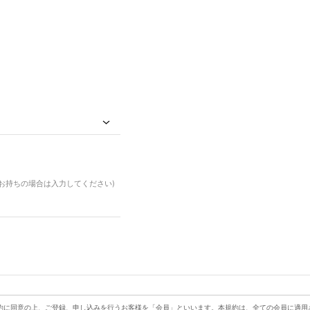
ドお持ちの場合は入力してください)
約に同意の上、ご登録、申し込みを行うお客様を「会員」といいます。本規約は、全ての会員に適用