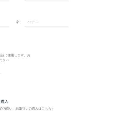
名
確認に使用します。お
ださい
を購入
婚内祝い、結婚祝いの購入はこちら）