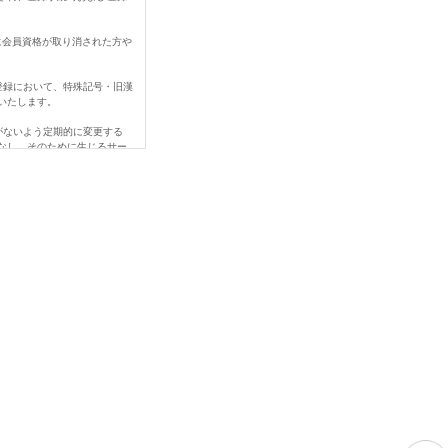
に会員資格が取り消された方や
登録において、特殊記号・旧漢
いたします。
がないよう定期的に変更する
なし、そのために生じるサー
なされなかったことにより生じ
、変更登録前の情報に基づい
ご連絡下さい。
める事由があるときは、当社
を賠償する責任を負います。
当社の営業を妨害すること