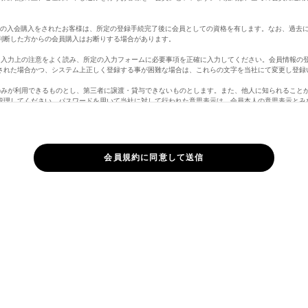
。
定の入会購入をされたお客様は、所定の登録手続完了後に会員としての資格を有します。なお、過去
判断した方からの会員購入はお断りする場合があります。
、入力上の注意をよく読み、所定の入力フォームに必要事項を正確に入力してください。会員情報の
された場合かつ、システム上正しく登録する事が困難な場合は、これらの文字を当社にて変更し登録
のみが利用できるものとし、第三者に譲渡・貸与できないものとします。また、他人に知られること
管理してください。パスワードを用いて当社に対して行われた意思表示は、会員本人の意思表示とみ
員の責となります。
ど当社に届け出た事項に変更があった場合には、速やかに当社に連絡するものとします。変更登録が
責任を負いません。また、変更登録がなされた場合でも、変更登録前にすでに手続がなされた取引は
さい。
ページのログインがない場合、自動的に行われます。
合は、マイページ「退会手続き」よりお手続き頂くか、メッセージ機能より、「退会希望」の旨、
購入の際に虚偽の申告をしたとき、代金支払債務を怠ったとき、その他当社が会員として不適当と認
ができることとします。また、以下の各号に定める行為をしたときは、これにより当社が被った損害
正に使用すること
して情報を改ざんしたり、当ホームページに有害なコンピュータープログラムを送信するなどして、
権を侵害する行為をすること