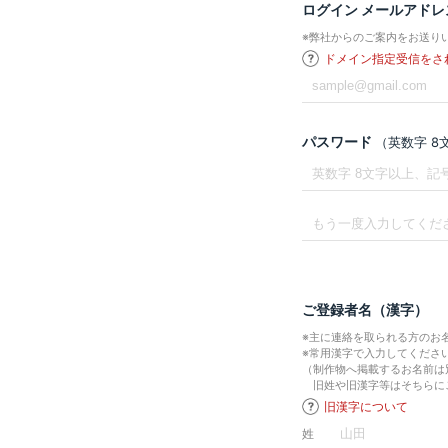
ログイン メールアドレ
※弊社からのご案内をお送り
ドメイン指定受信をさ
パスワード
（英数字 
ご登録者名（漢字）
※主に連絡を取られる方のお
※常用漢字で入力してくださ
（制作物へ掲載するお名前は
旧姓や旧漢字等はそちらに
旧漢字について
姓