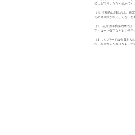
後にお守りいただく規約です
（1）本規約に同意の上、所
その他当社が相応しくないと
（2）会員登録手続の際には
字・ローマ数字などをご使用
（3）パスワードは会員本人
等、会員本人が責任をもって
ビス、納品、支払等は全て会
（4）会員は、氏名、住所な
た損害について、当社は一切
て行われますのでご注意くだ
（5）退会は所定期間のマイ
（6）即時退会を希望する場
（7）会員が、会員資格取得
は、会員資格を取り消すこと
1会員番号、パスワードを不
2当ホームページにアクセス
3当社が扱う商品の知的所有