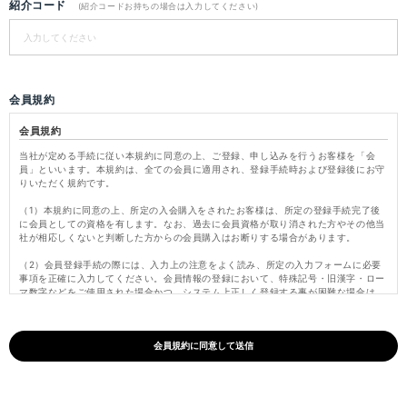
紹介コード
(紹介コードお持ちの場合は入力してください)
会員規約
会員規約
当社が定める手続に従い本規約に同意の上、ご登録、申し込みを行うお客様を「会
員」といいます。本規約は、全ての会員に適用され、登録手続時および登録後にお守
りいただく規約です。
（1）本規約に同意の上、所定の入会購入をされたお客様は、所定の登録手続完了後
に会員としての資格を有します。なお、過去に会員資格が取り消された方やその他当
社が相応しくないと判断した方からの会員購入はお断りする場合があります。
（2）会員登録手続の際には、入力上の注意をよく読み、所定の入力フォームに必要
事項を正確に入力してください。会員情報の登録において、特殊記号・旧漢字・ロー
マ数字などをご使用された場合かつ、システム上正しく登録する事が困難な場合は、
これらの文字を当社にて変更し登録いたします。
（3）パスワードは会員本人のみが利用できるものとし、第三者に譲渡・貸与できな
いものとします。また、他人に知られることがないよう定期的に変更する等、会員本
人が責任をもって管理してください。パスワードを用いて当社に対して行われた意思
表示は、会員本人の意思表示とみなし、そのために生じるサービス、納品、支払等は
全て会員の責となります。