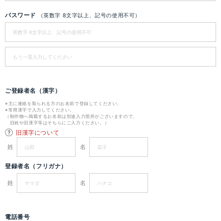
パスワード
（英数字 8文字以上、記号の使用不可）
ご登録者名（漢字）
※主に連絡を取られる方のお名前で登録してください。
※常用漢字で入力してください。
（制作物へ掲載するお名前は別途入力箇所がございますので、
旧姓や旧漢字等はそちらにご入力ください。）
旧漢字について
姓
名
登録者名（フリガナ）
姓
名
電話番号